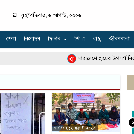
বৃহস্পতিবার, ৬ আগস্ট, ২০২৬
খেলা
বিনোদন
ফিচার
শিক্ষা
স্বাস্থ্য
জীবনধারা
সারাদেশে হামের উপসর্গ নিয়ে আরো
১
রবিবার, ১২ জানুয়ারী, ২০২৫