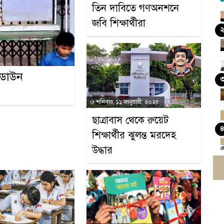
তিন দাবিতে গণঅনশনে
জবি শিক্ষার্থীরা
টডাউন
শনিবার, ১১ জানুয়ারী, ২০২৫
ছাত্রাবাস থেকে রুয়েট
শিক্ষার্থীর ঝুলন্ত মরদেহ
উদ্ধার