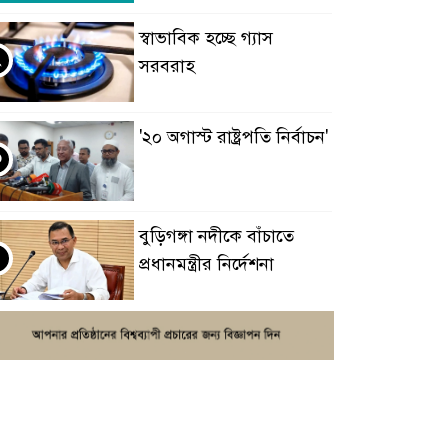
স্বাভাবিক হচ্ছে গ্যাস
২
সরবরাহ
'২০ অগাস্ট রাষ্ট্রপতি নির্বাচন'
৩
বুড়িগঙ্গা নদীকে বাঁচাতে
৪
প্রধানমন্ত্রীর নির্দেশনা
ইউটিউবে নতুন চ্যানেল শুরু
৫
করার আগে করণীয়
নির্বাসন থেকে বিশ্ব মঞ্চে