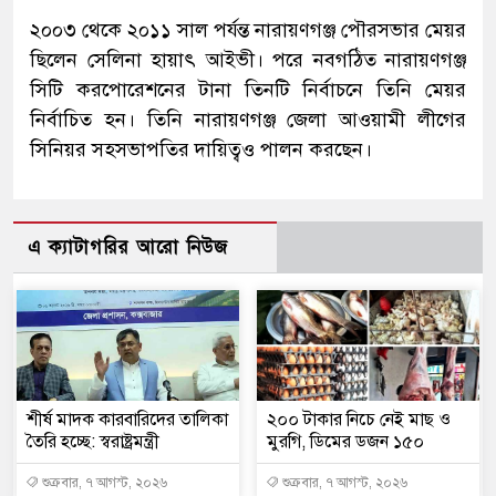
২০০৩ থেকে ২০১১ সাল পর্যন্ত নারায়ণগঞ্জ পৌরসভার মেয়র
ছিলেন সেলিনা হায়াৎ আইভী। পরে নবগঠিত নারায়ণগঞ্জ
সিটি করপোরেশনের টানা তিনটি নির্বাচনে তিনি মেয়র
নির্বাচিত হন। তিনি নারায়ণগঞ্জ জেলা আওয়ামী লীগের
সিনিয়র সহসভাপতির দায়িত্বও পালন করছেন।
এ ক্যাটাগরির আরো নিউজ
শীর্ষ মাদক কারবারিদের তালিকা
২০০ টাকার নিচে নেই মাছ ও
তৈরি হচ্ছে: স্বরাষ্ট্রমন্ত্রী
মুরগি, ডিমের ডজন ১৫০
শুক্রবার, ৭ আগস্ট, ২০২৬
শুক্রবার, ৭ আগস্ট, ২০২৬