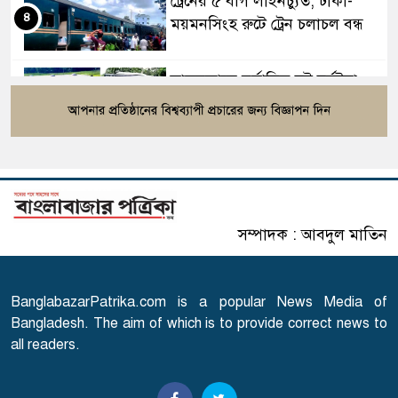
ট্রেনের ৫ বগি লাইনচ্যুত, ঢাকা-
৪
ময়মনসিংহ রুটে ট্রেন চলাচল বন্ধ
সাতসকালে মর্মান্তিক দুই দুর্ঘটনা,
৫
ঝরে গেল ১৫ প্রাণ
বিটিভির নতুন মহাপরিচালক কাজী
৬
জেসিন
সম্পাদক : আবদুল মাতিন
রাষ্ট্রপতি নির্বাচনের ভোটার তালিকা
৭
প্রকাশ
BanglabazarPatrika.com is a popular News Media of
এবার আসামি হচ্ছেন মাকসুদ
Bangladesh. The aim of which is to provide correct news to
৮
কামাল-জাফর ইকবাল
all readers.
তনু হত্যা মামলায় সাবেক