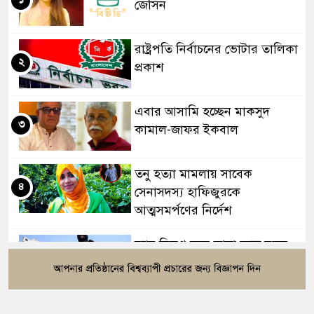
জেসিন
রাষ্ট্রপতি নির্বাচনের ভোটার তালিকা
২
প্রকাশ
এবার আসামি হচ্ছেন মাকসুদ
৩
কামাল-জাফর ইকবাল
তনু হত্যা মামলায় সাবেক
৪
সেনাসদস্য হাফিজুরকে
আত্মসমর্পণের নির্দেশ
র‍্যাব বিলুপ্ত করে আনা হচ্ছে নতুন
৫
বাহিনী, খসড়া আইন প্রকাশ
বাংলাদেশের ওমরাহ যাত্রীদের জন্য