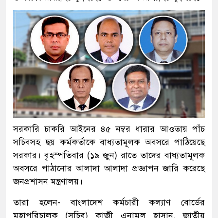
সরকারি চাকরি আইনের ৪৫ নম্বর ধারার আওতায় পাঁচ
সচিবসহ ছয় কর্মকর্তাকে বাধ্যতামূলক অবসরে পাঠিয়েছে
সরকার। বৃহস্পতিবার (১৯ জুন) রাতে তাদের বাধ্যতামূলক
অবসরে পাঠানোর আলাদা আলাদা প্রজ্ঞাপন জারি করেছে
জনপ্রশাসন মন্ত্রণালয়।
তারা হলেন- বাংলাদেশ কর্মচারী কল্যাণ বোর্ডের
মহাপরিচালক (সচিব) কাজী এনামুল হাসান, জাতীয়