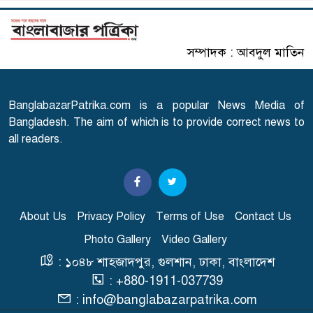
৬
সৌদির নতুন নিয়ম
সম্পাদক : আবদুল মাতিন
এসএসসি পরীক্ষার ফল প্রকাশের
৭
তারিখ ঘোষণা
BanglabazarPatrika.com is a popular News Media of
সারাদেশে হামের উপসর্গ নিয়ে
Bangladesh. The aim of which is to provide correct news to
৮
আরো ৬ শিশুর মৃত্যু
all readers.
স্বাভাবিক হচ্ছে গ্যাস সরবরাহ
৯
About Us
Privacy Policy
Terms of Use
Contact Us
Photo Gallery
Video Gallery
'২০ অগাস্ট রাষ্ট্রপতি নির্বাচন'
১০
: ১০৪৮ শাহজাদপুর, গুলশান, ঢাকা, বাংলাদেশ
: +880-1911-037739
: info@banglabazarpatrika.com