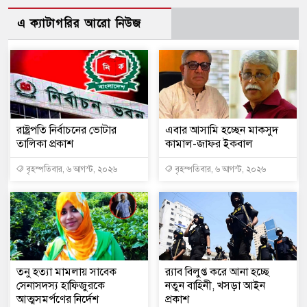
এ ক্যাটাগরির আরো নিউজ
রাষ্ট্রপতি নির্বাচনের ভোটার
এবার আসামি হচ্ছেন মাকসুদ
তালিকা প্রকাশ
কামাল-জাফর ইকবাল
বৃহস্পতিবার, ৬ আগস্ট, ২০২৬
বৃহস্পতিবার, ৬ আগস্ট, ২০২৬
তনু হত্যা মামলায় সাবেক
র‍্যাব বিলুপ্ত করে আনা হচ্ছে
সেনাসদস্য হাফিজুরকে
নতুন বাহিনী, খসড়া আইন
আত্মসমর্পণের নির্দেশ
প্রকাশ