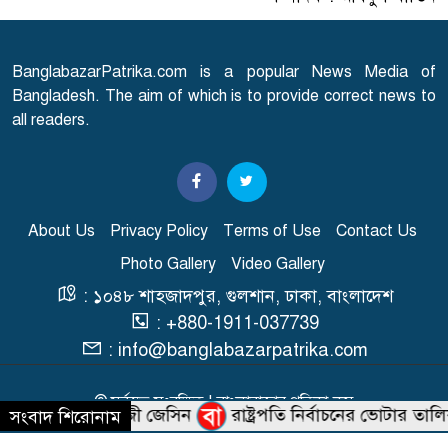
এসএসসি পরীক্ষার ফল প্রকাশের
৭
তারিখ ঘোষণা
BanglabazarPatrika.com is a popular News Media of
সারাদেশে হামের উপসর্গ নিয়ে
Bangladesh. The aim of which is to provide correct news to
৮
আরো ৬ শিশুর মৃত্যু
all readers.
স্বাভাবিক হচ্ছে গ্যাস সরবরাহ
৯
About Us
Privacy Policy
Terms of Use
Contact Us
Photo Gallery
Video Gallery
'২০ অগাস্ট রাষ্ট্রপতি নির্বাচন'
১০
: ১০৪৮ শাহজাদপুর, গুলশান, ঢাকা, বাংলাদেশ
: +880-1911-037739
: info@banglabazarpatrika.com
© সর্বস্বত্ব সংরক্ষিত | বাংলাবাজার পত্রিকা.কম
মহাপরিচালক কাজী জেসিন
রাষ্ট্রপতি নির্বাচনের ভোটার তালিকা
সংবাদ শিরোনাম
Developed & Maintained BY
Macrosys