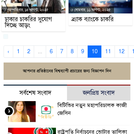
বৃহস্পতিবার, ১৪ আগস্ট, ২০২৫
সোমবার, ১১ আগস্ট, ২০২৫
ঢাকার চাকরির সুযোগ
ব্র্যাক ব্যাংকে চাকরি
দিচ্ছে আড়ং
‹
1
2
...
6
7
8
9
10
11
12
সর্বশেষ সংবাদ
জনপ্রিয় সংবাদ
বিটিভির নতুন মহাপরিচালক কাজী
১
জেসিন
রাষ্ট্রপতি নির্বাচনের ভোটার তালিকা