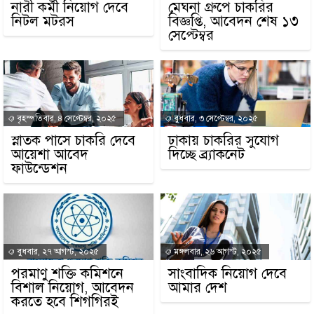
নারী কর্মী নিয়োগ দেবে
মেঘনা গ্রুপে চাকরির
নিটল মটরস
বিজ্ঞপ্তি, আবেদন শেষ ১৩
সেপ্টেম্বর
বৃহস্পতিবার, ৪ সেপ্টেম্বর, ২০২৫
বুধবার, ৩ সেপ্টেম্বর, ২০২৫
স্নাতক পাসে চাকরি দেবে
ঢাকায় চাকরির সুযোগ
আয়েশা আবেদ
দিচ্ছে ব্র্যাকনেট
ফাউন্ডেশন
বুধবার, ২৭ আগস্ট, ২০২৫
মঙ্গলবার, ২৬ আগস্ট, ২০২৫
পরমাণু শক্তি কমিশনে
সাংবাদিক নিয়োগ দেবে
বিশাল নিয়োগ, আবেদন
আমার দেশ
করতে হবে শিগগিরই