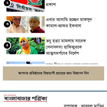
২
প্রকাশ
এবার আসামি হচ্ছেন মাকসুদ
৩
কামাল-জাফর ইকবাল
তনু হত্যা মামলায় সাবেক
৪
সেনাসদস্য হাফিজুরকে
আত্মসমর্পণের নির্দেশ
র‍্যাব বিলুপ্ত করে আনা হচ্ছে নতুন
৫
বাহিনী, খসড়া আইন প্রকাশ
বাংলাদেশের ওমরাহ যাত্রীদের জন্য
৬
সৌদির নতুন নিয়ম
সম্পাদক : আবদুল মাতিন