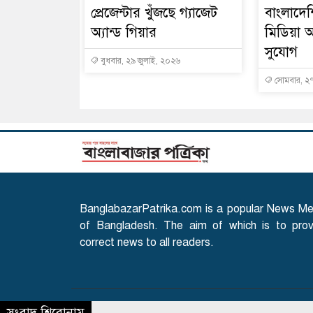
প্রেজেন্টার খুঁজছে গ্যাজেট
বাংলাদেশ
অ্যান্ড গিয়ার
মিডিয়া 
সুযোগ
বুধবার, ২৯ জুলাই, ২০২৬
সোমবার, ২৭
BanglabazarPatrika.com is a popular News Me
of Bangladesh. The aim of which is to prov
correct news to all readers.
সংবাদ শিরোনাম