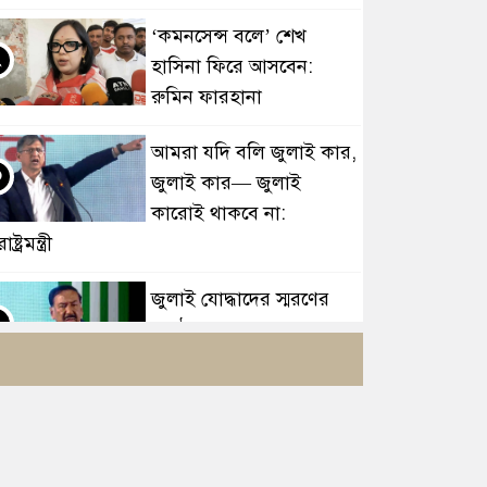
‘কমনসেন্স বলে’ শেখ
২
হাসিনা ফিরে আসবেন:
রুমিন ফারহানা
আমরা যদি বলি জুলাই কার,
৩
জুলাই কার— জুলাই
কারোই থাকবে না:
রাষ্ট্রমন্ত্রী
জুলাই যোদ্ধাদের স্মরণের
৪
অনুষ্ঠানে যা দেখলাম, তা
দুঃখজনক: রাষ্ট্রপতি
বিবাহ বহির্ভূত সম্পর্কের
৫
ব্যাপারে ইসলাম যা বলছে