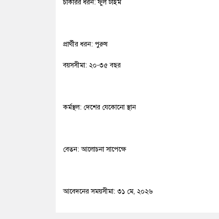
চাকরির ধরন: ফুল টাইম
প্রার্থীর ধরন: পুরুষ
বয়সসীমা: ২০-৩৫ বছর
কর্মস্থল: দেশের যেকোনো স্থান
বেতন: আলোচনা সাপেক্ষে
আবেদনের সময়সীমা: ৩১ মে, ২০২৬