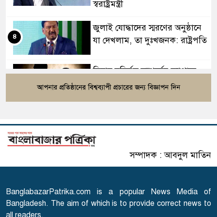
স্বরাষ্ট্রমন্ত্রী
জুলাই যোদ্ধাদের স্মরণের অনুষ্ঠানে
৪
যা দেখলাম, তা দুঃখজনক: রাষ্ট্রপতি
বিবাহ বহির্ভূত সম্পর্কের ব্যাপারে
৫
ইসলাম যা বলছে
হিলি স্থলবন্দর দিয়ে আমদানি-
৬
রপ্তানি বন্ধ
সম্পাদক : আবদুল মাতিন
ঘরমুখী মানুষের ঢল, গাজীপুরে
৭
মহাসড়কে তীব্র চাপ
BanglabazarPatrika.com is a popular News Media of
গোপালগঞ্জে ১৫ আগস্ট পর্যন্ত
Bangladesh. The aim of which is to provide correct news to
৮
নিরাপত্তা জোরদার
all readers.