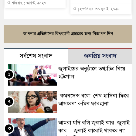
শনিবার, ১ আগস্ট, ২০২৬
বৃহস্পতিবার, ৩০ জুলাই, ২০২৬
সর্বশেষ সংবাদ
জনপ্রিয় সংবাদ
জুলাইয়ের অনুষ্ঠানে তথ্যচিত্র নিয়ে
১
হট্টগোল
‘কমনসেন্স বলে’ শেখ হাসিনা ফিরে
২
আসবেন: রুমিন ফারহানা
আমরা যদি বলি জুলাই কার, জুলাই
৩
কার— জুলাই কারোই থাকবে না: