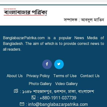
৬
সৌদির নতুন নিয়ম
সম্পাদক : আবদুল মাতিন
এসএসসি পরীক্ষার ফল প্রকাশের
৭
তারিখ ঘোষণা
BanglabazarPatrika.com is a popular News Media of
সারাদেশে হামের উপসর্গ নিয়ে
Bangladesh. The aim of which is to provide correct news to
৮
আরো ৬ শিশুর মৃত্যু
all readers.
স্বাভাবিক হচ্ছে গ্যাস সরবরাহ
৯
About Us
Privacy Policy
Terms of Use
Contact Us
Photo Gallery
Video Gallery
'২০ অগাস্ট রাষ্ট্রপতি নির্বাচন'
১০
: ১০৪৮ শাহজাদপুর, গুলশান, ঢাকা, বাংলাদেশ
: +880-1911-037739
: info@banglabazarpatrika.com