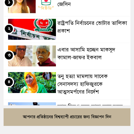
১
জেসিন
রাষ্ট্রপতি নির্বাচনের ভোটার তালিকা
২
প্রকাশ
এবার আসামি হচ্ছেন মাকসুদ
৩
কামাল-জাফর ইকবাল
তনু হত্যা মামলায় সাবেক
৪
সেনাসদস্য হাফিজুরকে
আত্মসমর্পণের নির্দেশ
র‍্যাব বিলুপ্ত করে আনা হচ্ছে নতুন
৫
বাহিনী, খসড়া আইন প্রকাশ
বাংলাদেশের ওমরাহ যাত্রীদের জন্য