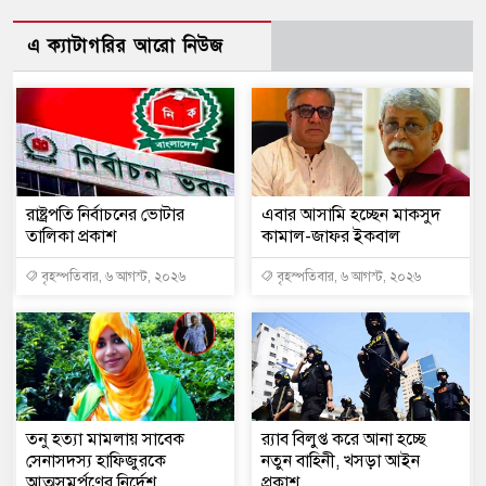
এ ক্যাটাগরির আরো নিউজ
রাষ্ট্রপতি নির্বাচনের ভোটার
এবার আসামি হচ্ছেন মাকসুদ
তালিকা প্রকাশ
কামাল-জাফর ইকবাল
বৃহস্পতিবার, ৬ আগস্ট, ২০২৬
বৃহস্পতিবার, ৬ আগস্ট, ২০২৬
তনু হত্যা মামলায় সাবেক
র‍্যাব বিলুপ্ত করে আনা হচ্ছে
সেনাসদস্য হাফিজুরকে
নতুন বাহিনী, খসড়া আইন
আত্মসমর্পণের নির্দেশ
প্রকাশ