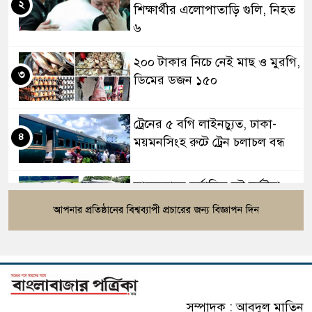
২
শিক্ষার্থীর এলোপাতাড়ি গুলি, নিহত
৬
২০০ টাকার নিচে নেই মাছ ও মুরগি,
৩
ডিমের ডজন ১৫০
ট্রেনের ৫ বগি লাইনচ্যুত, ঢাকা-
৪
ময়মনসিংহ রুটে ট্রেন চলাচল বন্ধ
সাতসকালে মর্মান্তিক দুই দুর্ঘটনা,
৫
ঝরে গেল ১৫ প্রাণ
বিটিভির নতুন মহাপরিচালক কাজী
৬
জেসিন
সম্পাদক : আবদুল মাতিন
রাষ্ট্রপতি নির্বাচনের ভোটার তালিকা