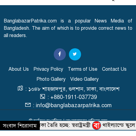
৭
প্রকাশ
BanglabazarPatrika.com is a popular News Media of
এবার আসামি হচ্ছেন মাকসুদ
Bangladesh. The aim of which is to provide correct news to
৮
কামাল-জাফর ইকবাল
all readers.
তনু হত্যা মামলায় সাবেক
৯
সেনাসদস্য হাফিজুরকে
আত্মসমর্পণের নির্দেশ
About Us
Privacy Policy
Terms of Use
Contact Us
Photo Gallery
Video Gallery
র‍্যাব বিলুপ্ত করে আনা হচ্ছে নতুন
: ১০৪৮ শাহজাদপুর, গুলশান, ঢাকা, বাংলাদেশ
১০
বাহিনী, খসড়া আইন প্রকাশ
: +880-1911-037739
: info@banglabazarpatrika.com
© সর্বস্বত্ব সংরক্ষিত | বাংলাবাজার পত্রিকা.কম
বারিদের তালিকা তৈরি হচ্ছে: স্বরাষ্ট্রমন্ত্রী
থাইল্যান্ডে স্কুলে 
সংবাদ শিরোনাম
Developed & Maintained BY
Macrosys