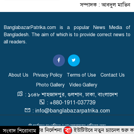
রাজধানীতে তরুণীর খণ্ডিত মাথা ও
সম্পাদক : আবদুল মাতিন
৭
দুই হাত উদ্ধার
BanglabazarPatrika.com is a popular News Media of
মাগুরার বাড়িতে হামলার পর
Bangladesh. The aim of which is to provide correct news to
৮
প্রতিক্রিয়া জানালেন সাকিব
all readers.
জগন্নাথ বিশ্ববিদ্যালয়ে সভা-সমাবেশ
৯
ও মিছিল নিষিদ্ধ
About Us
Privacy Policy
Terms of Use
Contact Us
পুষ্টিগুণে ভরপুর দেশীয় ফল গাব,
Photo Gallery
Video Gallery
১০
জানুন উপকারিতা
: ১০৪৮ শাহজাদপুর, গুলশান, ঢাকা, বাংলাদেশ
: +880-1911-037739
: info@banglabazarpatrika.com
© সর্বস্বত্ব সংরক্ষিত | বাংলাবাজার পত্রিকা.কম
ঁচাতে প্রধানমন্ত্রীর নির্দেশনা
ইউটিউবে নতুন চ্যানেল শুরু কর
সংবাদ শিরোনাম
Developed & Maintained BY
Macrosys