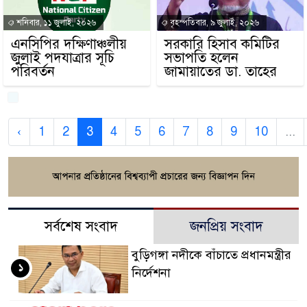
শনিবার, ১১ জুলাই, ২০২৬
বৃহস্পতিবার, ৯ জুলাই, ২০২৬
এনসিপির দক্ষিণাঞ্চলীয়
সরকারি হিসাব কমিটির
জুলাই পদযাত্রার সূচি
সভাপতি হলেন
পরিবর্তন
জামায়াতের ডা. তাহের
‹
1
2
3
4
5
6
7
8
9
10
...
সর্বশেষ সংবাদ
জনপ্রিয় সংবাদ
বুড়িগঙ্গা নদীকে বাঁচাতে প্রধানমন্ত্রীর
১
নির্দেশনা