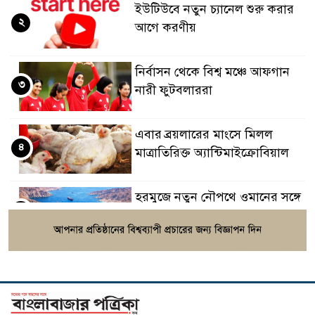
ইউটিউবে নতুন চ্যানেল শুরু করার
২
আগে করণীয়
নির্বাসন থেকে বিশ্ব মঞ্চে আফগান
৩
নারী ফুটবলাররা
এবার ব্রয়লারের মাংসে মিলল
৪
মাত্রাতিরিক্ত অ্যান্টিমাইক্রোবিয়াল
হরমুজে নতুন নৌপথে ওমানের সঙ্গে
৫
সমঝোতায় ইরান
সরকারকে ব্যর্থ করতে একটি দল
৬
চক্রান্ত চালাচ্ছে: রিজভী