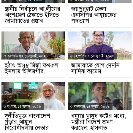
স্থানীয় নির্বাচনে আ.লীগের
জয়পুরহাট জেলা
অংশগ্রহণ ঠেকাতে ইসিতে
এনসিপির আহ্বায়কের
জামায়াতের প্রস্তাব
পদত্যাগ
বৃহস্পতিবার, ১৬ জুলাই, ২০২৬
বৃহস্পতিবার, ১৬ জুলাই, ২০২৬
হঠাৎ অসুস্থ মির্জা ফখরুল
জামায়াতে যোগ দেননি
ইসলাম আলমগীর
সাদিক কায়েম
বুধবার, ১৫ জুলাই, ২০২৬
মঙ্গলবার, ১৪ জুলাই, ২০২৬
দুর্নীতিমুক্ত বাংলাদেশ
বন্যায় মানুষ কষ্টের মধ্যে,
গড়ার আহ্বান
মন্ত্রীরা বিদেশ ভ্রমণ
বিরোধীদলীয় নেতার
করছেন: হাসনাত