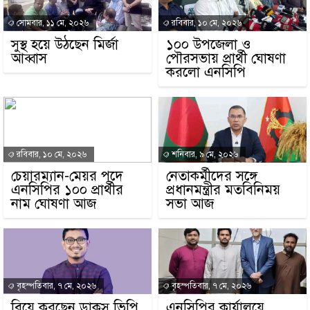
সোমবার, ১১ মে, ২০২৬
রবিবার, ১০ মে, ২০২৬
সুস্থ হয়ে উঠছেন মির্জা
১০০ উপজেলা ও
আব্বাস
পৌরসভায় প্রার্থী ঘোষণা
করলো এনসিপি
রবিবার, ১০ মে, ২০২৬
শনিবার, ৯ মে, ২০২৬
চেয়ারম্যান-মেয়র পদে
নেতাকর্মীদের সঙ্গে
এনসিপির ১০০ প্রার্থীর
প্রধানমন্ত্রীর মতবিনিময়
নাম ঘোষণা আজ
সভা আজ
বৃহস্পতিবার, ৭ মে, ২০২৬
বৃহস্পতিবার, ৭ মে, ২০২৬
বিয়ে করছেন ডাকসু ভিপি
এনসিপির কার্যালয়ে