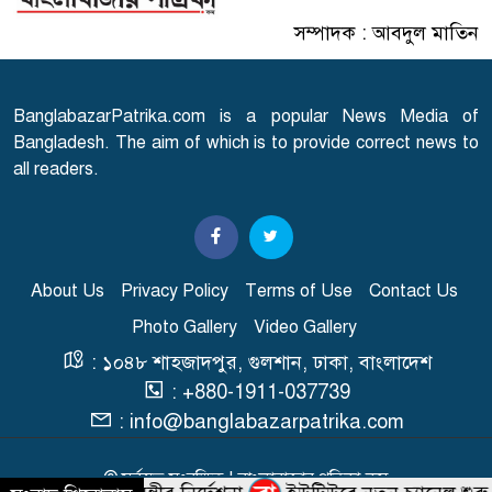
রাজধানীতে তরুণীর খণ্ডিত মাথা ও
সম্পাদক : আবদুল মাতিন
৭
দুই হাত উদ্ধার
BanglabazarPatrika.com is a popular News Media of
মাগুরার বাড়িতে হামলার পর
Bangladesh. The aim of which is to provide correct news to
৮
প্রতিক্রিয়া জানালেন সাকিব
all readers.
জগন্নাথ বিশ্ববিদ্যালয়ে সভা-সমাবেশ
৯
ও মিছিল নিষিদ্ধ
About Us
Privacy Policy
Terms of Use
Contact Us
পুষ্টিগুণে ভরপুর দেশীয় ফল গাব,
Photo Gallery
Video Gallery
১০
জানুন উপকারিতা
: ১০৪৮ শাহজাদপুর, গুলশান, ঢাকা, বাংলাদেশ
: +880-1911-037739
: info@banglabazarpatrika.com
© সর্বস্বত্ব সংরক্ষিত | বাংলাবাজার পত্রিকা.কম