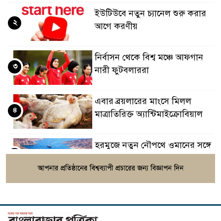
ইউটিউবে নতুন চ্যানেল শুরু করার
২
আগে করণীয়
নির্বাসন থেকে বিশ্ব মঞ্চে আফগান
৩
নারী ফুটবলাররা
এবার ব্রয়লারের মাংসে মিলল
৪
মাত্রাতিরিক্ত অ্যান্টিমাইক্রোবিয়াল
হরমুজে নতুন নৌপথে ওমানের সঙ্গে
৫
সমঝোতায় ইরান
সরকারকে ব্যর্থ করতে একটি দল
৬
চক্রান্ত চালাচ্ছে: রিজভী