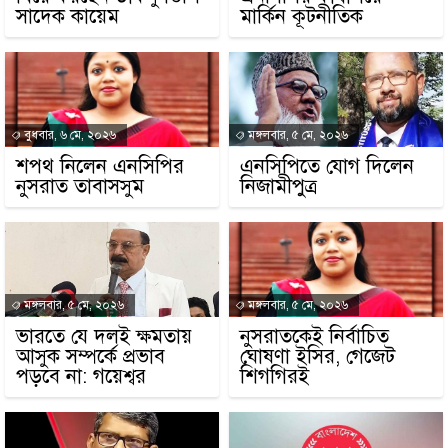
সাদেক কায়েম
মার্কিন কূটনীতিক
বুধবার, ৬ মে, ২০২৬
মঙ্গলবার, ৫ মে, ২০২৬
শপথ নিলেন এনসিপির
এনসিপিতে যোগ দিলেন
নুসরাত তাবাসসুম
নিজামীপুত্র
মঙ্গলবার, ৫ মে, ২০২৬
মঙ্গলবার, ৫ মে, ২০২৬
ভারতে যে দলই ক্ষমতায়
নুসরাতকেই নির্বাচিত
আসুক সম্পর্কে প্রভাব
ঘোষণা ইসির, গেজেট
পড়বে না: গয়েশ্বর
শিগগিরই