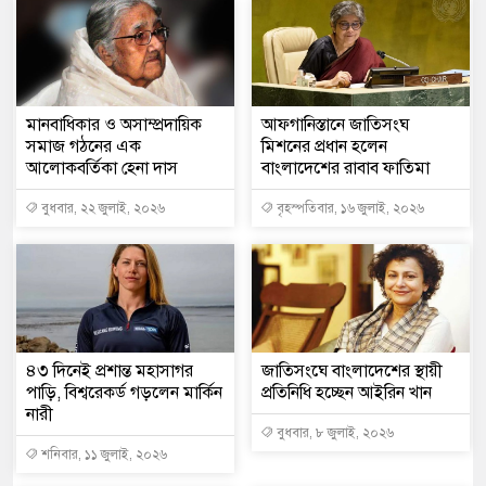
মানবাধিকার ও অসাম্প্রদায়িক
আফগানিস্তানে জাতিসংঘ
সমাজ গঠনের এক
মিশনের প্রধান হলেন
আলোকবর্তিকা হেনা দাস
বাংলাদেশের রাবাব ফাতিমা
বুধবার, ২২ জুলাই, ২০২৬
বৃহস্পতিবার, ১৬ জুলাই, ২০২৬
৪৩ দিনেই প্রশান্ত মহাসাগর
জাতিসংঘে বাংলাদেশের স্থায়ী
পাড়ি, বিশ্বরেকর্ড গড়লেন মার্কিন
প্রতিনিধি হচ্ছেন আইরিন খান
নারী
বুধবার, ৮ জুলাই, ২০২৬
শনিবার, ১১ জুলাই, ২০২৬