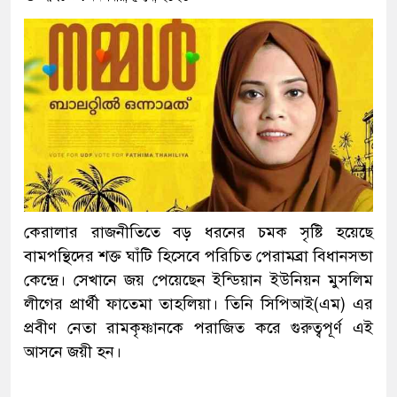
কেরালার রাজনীতিতে বড় ধরনের চমক সৃষ্টি হয়েছে
বামপন্থিদের শক্ত ঘাঁটি হিসেবে পরিচিত পেরামব্রা বিধানসভা
কেন্দ্রে। সেখানে জয় পেয়েছেন ইন্ডিয়ান ইউনিয়ন মুসলিম
লীগের প্রার্থী ফাতেমা তাহলিয়া। তিনি সিপিআই(এম) এর
প্রবীণ নেতা রামকৃষ্ণানকে পরাজিত করে গুরুত্বপূর্ণ এই
আসনে জয়ী হন।