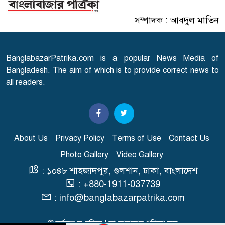
সম্পাদক : আবদুল মাতিন
এসএসসি পরীক্ষার ফল প্রকাশের
৭
তারিখ ঘোষণা
BanglabazarPatrika.com is a popular News Media of
সারাদেশে হামের উপসর্গ নিয়ে
Bangladesh. The aim of which is to provide correct news to
৮
আরো ৬ শিশুর মৃত্যু
all readers.
স্বাভাবিক হচ্ছে গ্যাস সরবরাহ
৯
About Us
Privacy Policy
Terms of Use
Contact Us
Photo Gallery
Video Gallery
'২০ অগাস্ট রাষ্ট্রপতি নির্বাচন'
১০
: ১০৪৮ শাহজাদপুর, গুলশান, ঢাকা, বাংলাদেশ
: +880-1911-037739
: info@banglabazarpatrika.com
© সর্বস্বত্ব সংরক্ষিত | বাংলাবাজার পত্রিকা.কম