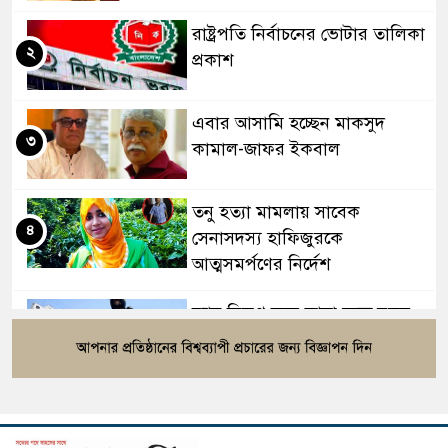
রাষ্ট্রপতি নির্বাচনের ভোটার তালিকা
২
প্রকাশ
এবার আসামি হচ্ছেন মাকসুদ
৩
কামাল-জাফর ইকবাল
তনু হত্যা মামলায় সাবেক
৪
সেনাসদস্য হাফিজুরকে
আত্মসমর্পণের নির্দেশ
র‍্যাব বিলুপ্ত করে আনা হচ্ছে নতুন
৫
বাহিনী, খসড়া আইন প্রকাশ
বাংলাদেশের ওমরাহ যাত্রীদের জন্য
৬
সৌদির নতুন নিয়ম