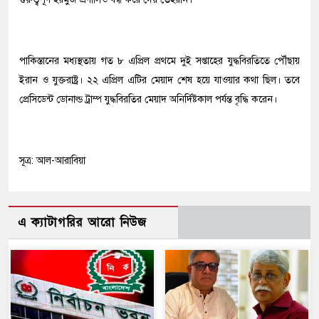
পাকিস্তানের মধ্যস্থতায় গত ৮ এপ্রিল প্রথমে দুই সপ্তাহের যুদ্ধবিরতিতে পৌঁছায়
ইরান ও যুক্তরাষ্ট্র। ২২ এপ্রিল এটির মেয়াদ শেষ হয়ে যাওয়ার কথা ছিল। তবে
প্রেসিডেন্ট ডোনাল্ড ট্রাম্প যুদ্ধবিরতির মেয়াদ অনির্দিষ্টকাল পর্যন্ত বৃদ্ধি করেন।
সূত্র: আল-আরাবিয়া
এ ক্যাটাগরির আরো নিউজ