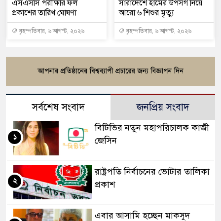
এসএসসি পরীক্ষার ফল
সারাদেশে হামের উপসর্গ নিয়ে
প্রকাশের তারিখ ঘোষণা
আরো ৬ শিশুর মৃত্যু
বৃহস্পতিবার, ৬ আগস্ট, ২০২৬
বৃহস্পতিবার, ৬ আগস্ট, ২০২৬
সর্বশেষ সংবাদ
জনপ্রিয় সংবাদ
বিটিভির নতুন মহাপরিচালক কাজী
১
জেসিন
রাষ্ট্রপতি নির্বাচনের ভোটার তালিকা
২
প্রকাশ
এবার আসামি হচ্ছেন মাকসুদ