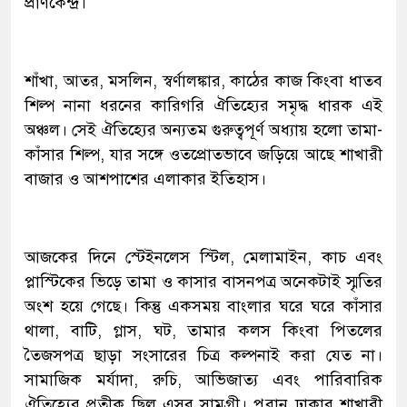
প্রাণকেন্দ্র।
শাঁখা, আতর, মসলিন, স্বর্ণালঙ্কার, কাঠের কাজ কিংবা ধাতব
শিল্প নানা ধরনের কারিগরি ঐতিহ্যের সমৃদ্ধ ধারক এই
অঞ্চল। সেই ঐতিহ্যের অন্যতম গুরুত্বপূর্ণ অধ্যায় হলো তামা-
কাঁসার শিল্প, যার সঙ্গে ওতপ্রোতভাবে জড়িয়ে আছে শাখারী
বাজার ও আশপাশের এলাকার ইতিহাস।
আজকের দিনে স্টেইনলেস স্টিল, মেলামাইন, কাচ এবং
প্লাস্টিকের ভিড়ে তামা ও কাসার বাসনপত্র অনেকটাই স্মৃতির
অংশ হয়ে গেছে। কিন্তু একসময় বাংলার ঘরে ঘরে কাঁসার
থালা, বাটি, গ্লাস, ঘট, তামার কলস কিংবা পিতলের
তৈজসপত্র ছাড়া সংসারের চিত্র কল্পনাই করা যেত না।
সামাজিক মর্যাদা, রুচি, আভিজাত্য এবং পারিবারিক
ঐতিহ্যের প্রতীক ছিল এসব সামগ্রী। পুরান ঢাকার শাখারী