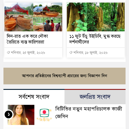
দিন-রাত এক করে নৌকা
১১ ফুট উঁচু উইঢিবি, মুগ্ধ করছে
তৈরিতে ব্যস্ত কারিগররা
দর্শনার্থীদের
শনিবার, ২৫ জুলাই, ২০২৬
শনিবার, ১৮ জুলাই, ২০২৬
সর্বশেষ সংবাদ
জনপ্রিয় সংবাদ
বিটিভির নতুন মহাপরিচালক কাজী
১
জেসিন