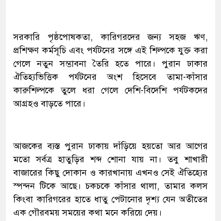
সরকারি পৃষ্ঠপোষকতা, কারিগরদের জন্য সহজ ঋণ,
প্রশিক্ষণ কর্মসূচি এবং পর্যটনের সঙ্গে এই শিল্পকে যুক্ত করা
গেলে নতুন সম্ভাবনা তৈরি হতে পারে। পুরান ঢাকার
ঐতিহ্যভিত্তিক পর্যটনের অংশ হিসেবে তামা-কাঁসার
কারুশিল্পকে তুলে ধরা গেলে দেশি-বিদেশি পর্যটকদের
আগ্রহও বাড়তে পারে।
আজকের ব্যস্ত পুরান ঢাকায় দাঁড়িয়ে হয়তো আর আগের
মতো সর্বত্র হাতুড়ির শব্দ শোনা যায় না। তবু শাখারী
বাজারের কিছু দোকান ও কারখানায় এখনও সেই ঐতিহ্যের
স্পন্দন টিকে আছে। চকচকে কাঁসার থালা, তামার কলস
কিংবা কারিগরের হাতে ধাতু পেটানোর দৃশ্য যেন অতীতের
এক গৌরবময় সময়ের কথা মনে করিয়ে দেয়।