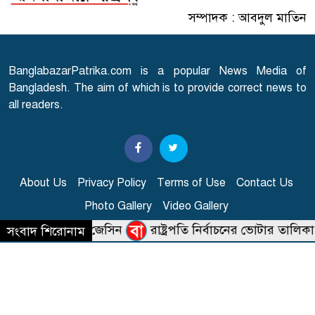
সম্পাদক : আবদুল মাতিন
এসএসসি পরীক্ষার ফল প্রকাশের
৭
তারিখ ঘোষণা
BanglabazarPatrika.com is a popular News Media of
সারাদেশে হামের উপসর্গ নিয়ে
Bangladesh. The aim of which is to provide correct news to
৮
আরো ৬ শিশুর মৃত্যু
all readers.
স্বাভাবিক হচ্ছে গ্যাস সরবরাহ
৯
About Us
Privacy Policy
Terms of Use
Contact Us
Photo Gallery
Video Gallery
'২০ অগাস্ট রাষ্ট্রপতি নির্বাচন'
১০
: ১০৪৮ শাহজাদপুর, গুলশান, ঢাকা, বাংলাদেশ
রিচালক কাজী জেসিন
রাষ্ট্রপতি নির্বাচনের ভোটার তালিকা প্রক
সংবাদ শিরোনাম
: +880-1911-037739
: info@banglabazarpatrika.com
© সর্বস্বত্ব সংরক্ষিত | বাংলাবাজার পত্রিকা.কম