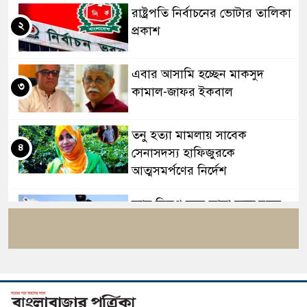
রাষ্ট্রপতি নির্বাচনের ভোটার তালিকা
২
প্রকাশ
এবার আসামি হচ্ছেন মাকসুদ
৩
কামাল-জাফর ইকবাল
তনু হত্যা মামলায় সাবেক
৪
সেনাসদস্য হাফিজুরকে
আত্মসমর্পণের নির্দেশ
র‍্যাব বিলুপ্ত করে আনা হচ্ছে নতুন
৫
বাহিনী, খসড়া আইন প্রকাশ
বাংলাদেশের ওমরাহ যাত্রীদের জন্য
৬
সৌদির নতুন নিয়ম