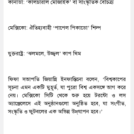
কানাডা: ‘কালচারাল মোজাইক’ বা সাংস্কৃতিক বৈচিত্র্য
মেক্সিকো: ঐতিহ্যবাহী ‘পাপেল পিকাডো’ শিল্প
যুক্তরাষ্ট্র: ‘ঝলমলে, উজ্জ্বল’ কাপ থিম
ফিফা সভাপতি জিয়ান্নি ইনফান্তিনো বলেন, ‘বিশ্বকাপের
সূচনা এমন একটি মুহূর্ত, যা পুরো বিশ্ব একসঙ্গে ভাগ করে
নেয়। মেক্সিকো সিটি থেকে শুরু হয়ে টরন্টো ও লস
অ্যাঞ্জেলেসে এই অনুষ্ঠানগুলো অনুষ্ঠিত হবে, যা সংগীত,
সংস্কৃতি ও ফুটবলের এক অভিন্ন উদ্‌যাপন হবে।’