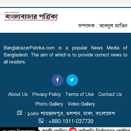
বাংলাদেশের ওমরাহ যাত্রীদের জন্য
৬
সৌদির নতুন নিয়ম
সম্পাদক : আবদুল মাতিন
এসএসসি পরীক্ষার ফল প্রকাশের
৭
তারিখ ঘোষণা
BanglabazarPatrika.com is a popular News Media of
সারাদেশে হামের উপসর্গ নিয়ে
Bangladesh. The aim of which is to provide correct news to
৮
আরো ৬ শিশুর মৃত্যু
all readers.
স্বাভাবিক হচ্ছে গ্যাস সরবরাহ
৯
About Us
Privacy Policy
Terms of Use
Contact Us
Photo Gallery
Video Gallery
'২০ অগাস্ট রাষ্ট্রপতি নির্বাচন'
১০
: ১০৪৮ শাহজাদপুর, গুলশান, ঢাকা, বাংলাদেশ
: +880-1911-037739
: info@banglabazarpatrika.com