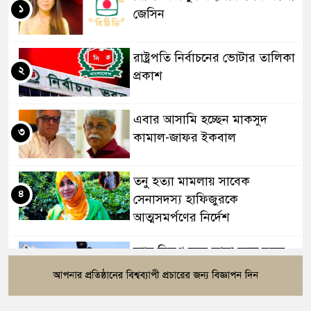
১
জেসিন
রাষ্ট্রপতি নির্বাচনের ভোটার তালিকা
২
প্রকাশ
এবার আসামি হচ্ছেন মাকসুদ
৩
কামাল-জাফর ইকবাল
তনু হত্যা মামলায় সাবেক
৪
সেনাসদস্য হাফিজুরকে
আত্মসমর্পণের নির্দেশ
র‍্যাব বিলুপ্ত করে আনা হচ্ছে নতুন
৫
বাহিনী, খসড়া আইন প্রকাশ