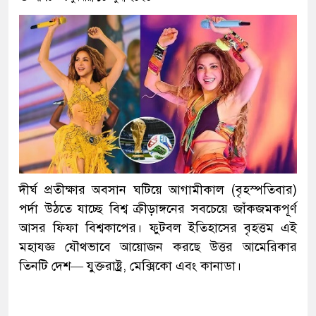
দীর্ঘ প্রতীক্ষার অবসান ঘটিয়ে আগামীকাল (বৃহস্পতিবার)
পর্দা উঠতে যাচ্ছে বিশ্ব ক্রীড়াঙ্গনের সবচেয়ে জাঁকজমকপূর্ণ
আসর ফিফা বিশ্বকাপের। ফুটবল ইতিহাসের বৃহত্তম এই
মহাযজ্ঞ যৌথভাবে আয়োজন করছে উত্তর আমেরিকার
তিনটি দেশ— যুক্তরাষ্ট্র, মেক্সিকো এবং কানাডা।